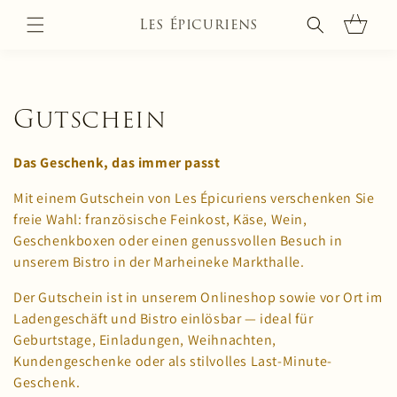
Direkt
zum
Les Épicuriens
Warenkorb
Inhalt
K
Gutschein
a
Das Geschenk, das immer passt
t
Mit einem Gutschein von Les Épicuriens verschenken Sie
e
freie Wahl: französische Feinkost, Käse, Wein,
g
Geschenkboxen oder einen genussvollen Besuch in
unserem Bistro in der Marheineke Markthalle.
o
Der Gutschein ist in unserem Onlineshop sowie vor Ort im
r
Ladengeschäft und Bistro einlösbar — ideal für
i
Geburtstage, Einladungen, Weihnachten,
Kundengeschenke oder als stilvolles Last-Minute-
e
Geschenk.